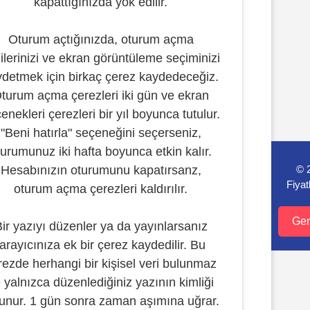
kapattığınızda yok edilir.
Oturum açtığınızda, oturum açma
gilerinizi ve ekran görüntüleme seçiminizi
detmek için birkaç çerez kaydedeceğiz.
turum açma çerezleri iki gün ve ekran
enekleri çerezleri bir yıl boyunca tutulur.
"Beni hatırla" seçeneğini seçerseniz,
turumunuz iki hafta boyunca etkin kalır.
Hesabınızın oturumunu kapatırsanz,
© 
Fiyat
oturum açma çerezleri kaldırılır.
İçeriğe
atla
Gen
ir yazıyı düzenler ya da yayınlarsanız
tarayıcınıza ek bir çerez kaydedilir. Bu
rezde herhangi bir kişisel veri bulunmaz
 yalnızca düzenlediğiniz yazının kimliği
unur. 1 gün sonra zaman aşımına uğrar.