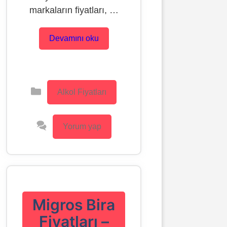
markaların fiyatları, …
Devamını oku
Kategoriler
Alkol Fiyatları
Yorum yap
Migros Bira
Fiyatları –