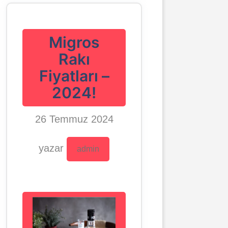
Migros
Rakı
Fiyatları –
2024!
26 Temmuz 2024
yazar
admin