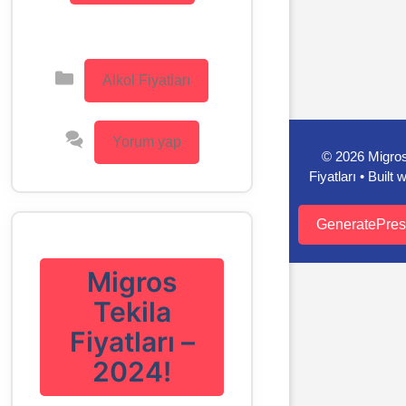
Kategoriler
Alkol Fiyatları
Yorum yap
© 2026 Migro
Fiyatları
• Built w
İçeriğe
atla
GeneratePres
Migros
Tekila
Fiyatları –
2024!