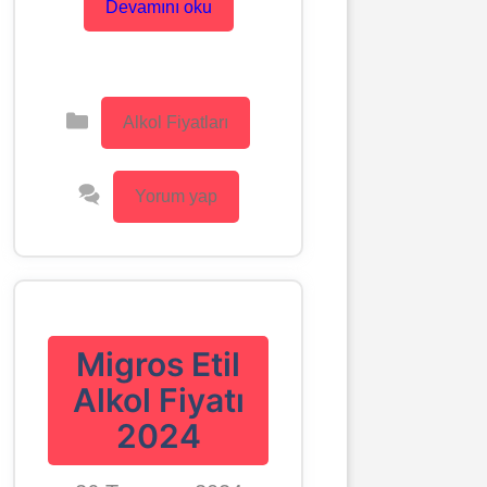
Devamını oku
Kategoriler
Alkol Fiyatları
Yorum yap
Migros Etil
Alkol Fiyatı
2024