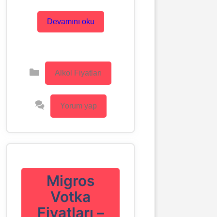
Devamını oku
Kategoriler
Alkol Fiyatları
Yorum yap
Migros
Votka
Fiyatları –