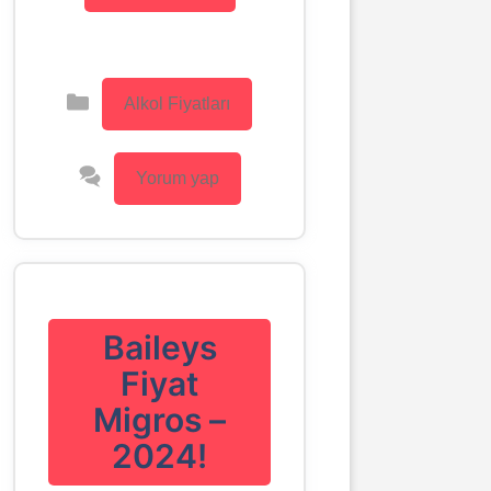
Kategoriler
Alkol Fiyatları
Yorum yap
Baileys
Fiyat
Migros –
2024!