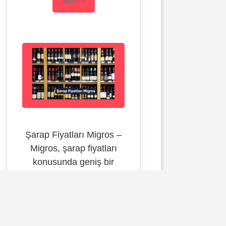
admin
Şarap Fiyatları Migros –
Migros, şarap fiyatları
konusunda geniş bir
seçenek sunan
marketlerden biridir.
Şarap tutkunlarının
ilgisini çekebilecek uygun