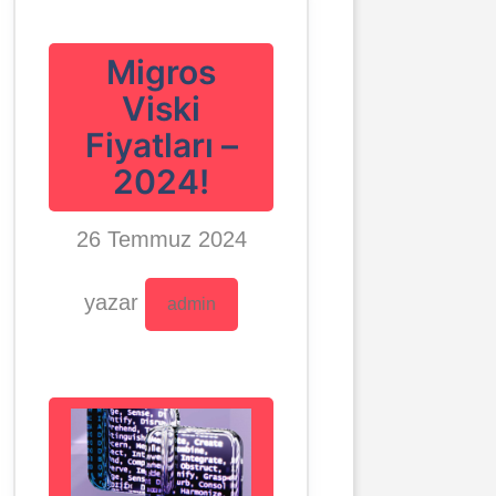
Migros
Viski
Fiyatları –
2024!
26 Temmuz 2024
yazar
admin