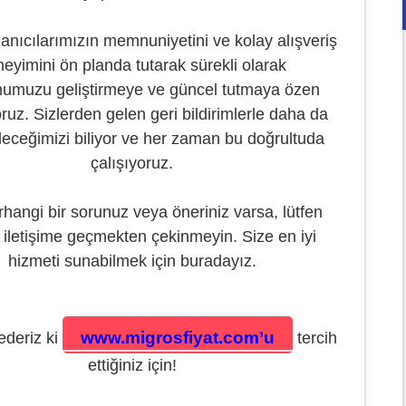
llanıcılarımızın memnuniyetini ve kolay alışveriş
eyimini ön planda tutarak sürekli olarak
mumuzu geliştirmeye ve güncel tutmaya özen
ruz. Sizlerden gelen geri bildirimlerle daha da
ileceğimizi biliyor ve her zaman bu doğrultuda
çalışıyoruz.
hangi bir sorunuz veya öneriniz varsa, lütfen
 iletişime geçmekten çekinmeyin. Size en iyi
hizmeti sunabilmek için buradayız.
www.migrosfiyat.com’u
ederiz ki
tercih
ettiğiniz için!