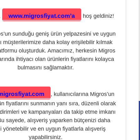
www.migrosfiyat.com’a
,
hoş geldiniz!
os’un sunduğu geniş ürün yelpazesini ve uygun
nı müşterilerimize daha kolay erişilebilir kılmak
latformu oluşturduk. Amacımız, herkesin Migros
ında ihtiyacı olan ürünlerin fiyatlarını kolayca
bulmasını sağlamaktır.
igrosfiyat.com
, kullanıcılarına Migros’un
n fiyatlarını sunmanın yanı sıra, düzenli olarak
ndirimleri ve kampanyaları da takip etme imkanı
Bu sayede, alışveriş yaparken bütçenizi daha
i yönetebilir ve en uygun fiyatlarla alışveriş
İçeriğe
atla
yapabilirsiniz.