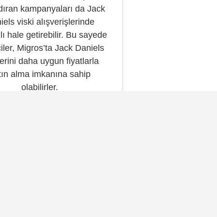
ıran kampanyaları da Jack
els viski alışverişlerinde
lı hale getirebilir. Bu sayede
ciler, Migros’ta Jack Daniels
lerini daha uygun fiyatlarla
tın alma imkanına sahip
olabilirler.
Kategoriler
Alkol Fiyatları
os 4’lü Bira Fiyatları – 2024!