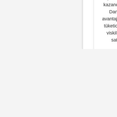
kazand
Dani
avantaj
tüketi
viski
sa
Migr