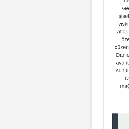
de
Gen
şişe
viski
raflar
öze
düzenl
Daniel
avant
sunul
D
mağa