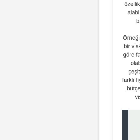
özellik
alabi
b
Örneği
bir vis
göre fa
olab
çeşit
farklı 
bütçe
vi