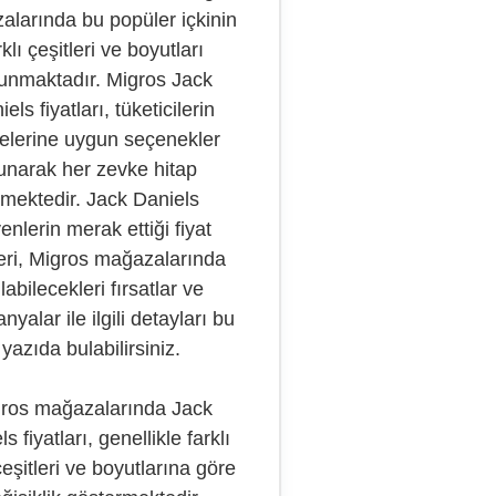
larında bu popüler içkinin
rklı çeşitleri ve boyutları
unmaktadır. Migros Jack
els fiyatları, tüketicilerin
elerine uygun seçenekler
unarak her zevke hitap
tmektedir. Jack Daniels
enlerin merak ettiği fiyat
leri, Migros mağazalarında
labilecekleri fırsatlar ve
yalar ile ilgili detayları bu
yazıda bulabilirsiniz.
ros mağazalarında Jack
s fiyatları, genellikle farklı
eşitleri ve boyutlarına göre