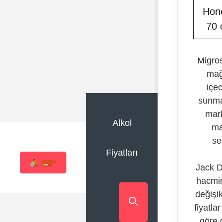
Hon
70 
Migros
mağ
içe
sunma
mark
Alkol
ma
se
Fiyatları
Jack Da
hacmin
değişik
fiyatla
göre 