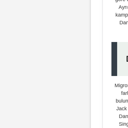
Ayrı
kampa
Dani
Migro
far
bulun
Jack 
Dan
Sing