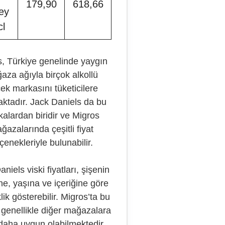
179,90
618,66
ey
cl
, Türkiye genelinde yaygın
aza ağıyla birçok alkollü
cek markasını tüketicilere
ktadır. Jack Daniels da bu
alardan biridir ve Migros
ğazalarında çeşitli fiyat
çenekleriyle bulunabilir.
İçeriğe
niels viski fiyatları, şişenin
atla
e, yaşına ve içeriğine göre
lik gösterebilir. Migros’ta bu
r genellikle diğer mağazalara
daha uygun olabilmektedir.