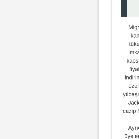
Migr
kam
tüke
imka
kaps
fiya
indiri
özel
yılbaş
Jack
cazip 
Ayrı
üyeler