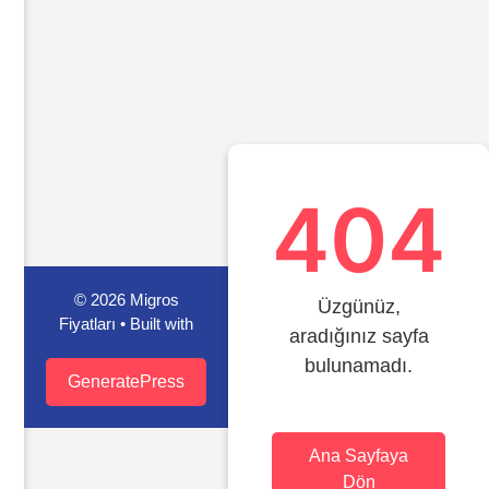
404
© 2026 Migros
Üzgünüz,
Fiyatları
• Built with
aradığınız sayfa
bulunamadı.
GeneratePress
Ana Sayfaya
Dön