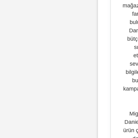
mağaza
fa
bul
Dani
bütç
s
e
sev
bilgi
bu
kampan
Mig
Daniel
ürün ç