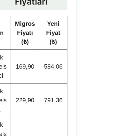
Fiyatları
Migros
Yeni
ün
Fiyatı
Fiyat
(₺)
(₺)
k
els
169,90
584,06
cl
k
els
229,90
791,36
L
k
els